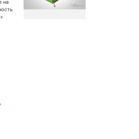
е на
ность
П»
ь