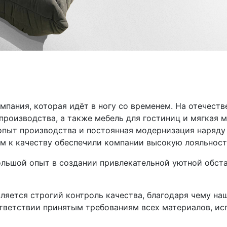
омпания, которая идёт в ногу со временем. На отечест
роизводства, а также мебель для гостиниц и мягкая м
опыт производства и постоянная модернизация наряд
 к качеству обеспечили компании высокую лояльность
ольшой опыт в создании привлекательной уютной обст
ляется строгий контроль качества, благодаря чему наш
тветствии принятым требованиям всех материалов, ис