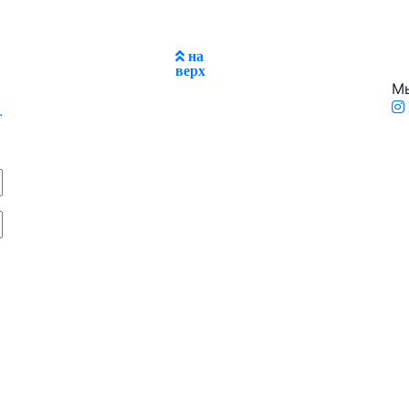
на
верх
Мы
.