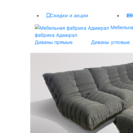
Скидки и акции
Мебельн
фабрика Адмирал
Диваны прямые
Диваны угловые