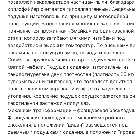
позволяет накапливаться частицам пыли, благодаря
холлофайбер считается гипоаллергенным. Седельн
подушки изготовлены по принципу многослойной
конструкции. В основаниях мягких элементов — си
применяется пружинная «Змейка» из оцинкованной
стали, которую загибают мягкими изгибами под
воздействием высоких температур. По внешнему в
напоминают ползущую змею, отсюда и название.
Свойства пружин усиливать ортопедические свойс
мягкой мебели. Подушки сидения изготовлены из
пенополиуретана двух плотностей,(плотность 25 кг
супермягкий) и синтепона, что позволяет добиться
повышенной комфортности и эффекта медленного
утопания. Крепление подушек осуществляется за с
текстильной застежки «липучка».
Механизм трансформации – французская раскладуш
Французская раскладушка – механизм тройного
сложения, в положении “диван” размещается под
съемными подушками сидения, в положении “крова