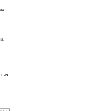
ых
й
и.
ы из