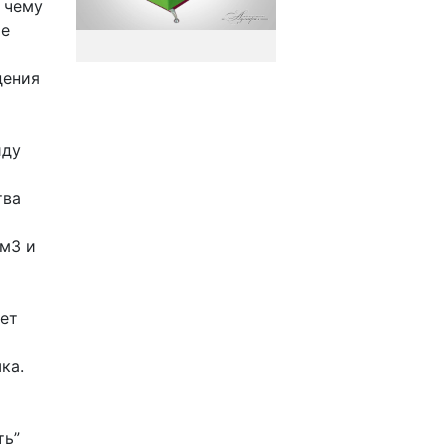
 чему
ые
дения
иду
тва
/м3 и
чет
ка.
ть”