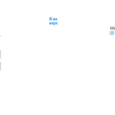
на
верх
Мы
.