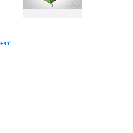
инал"