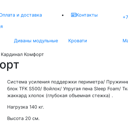
Оплата и доставка
Контакты
+7
ая
Диваны модульные
Кровати
М
 Кардинал Комфорт
орт
Система усиления поддержки периметра/ Пружинн
блок TFK S500/ Войлок/ Упругая пена Sleep Foam/ Тк
жаккард хлопок (глубокая объемная стежка) .
Нагрузка 140 кг.
Высота 20 см.