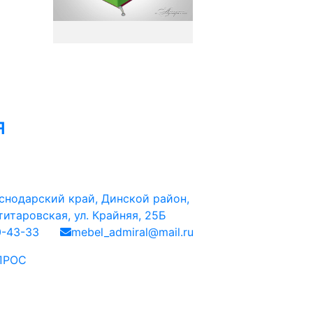
я
снодарский край, Динской район,
итаровская, ул. Крайняя, 25Б
0-43-33
mebel_admiral@mail.ru
ПРОС