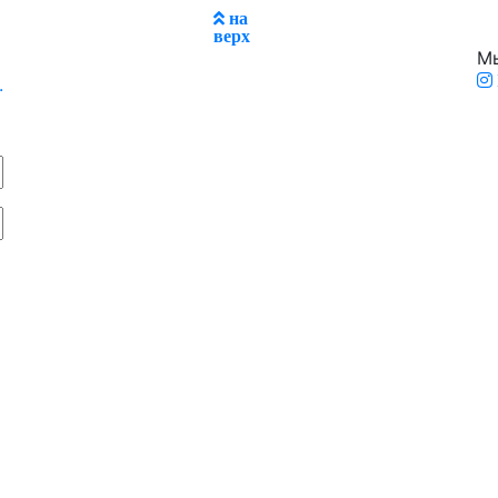
на
верх
Мы
.